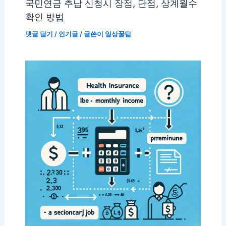
국민연금 추납 신청시 장점, 단점, 상계월수
확인 방법
댓글 달기
/
인기글
/ 글쓴이
일상꿀팁