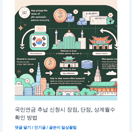
국민연금 추납 신청시 장점, 단점, 상계월수
확인 방법
댓글 달기
/
인기글
/ 글쓴이
일상꿀팁