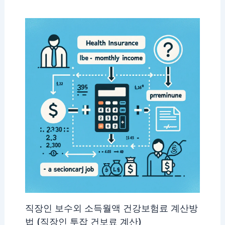
직장인 보수외 소득월액 건강보험료 계산방
법 (직장인 투잡 건보료 계산)