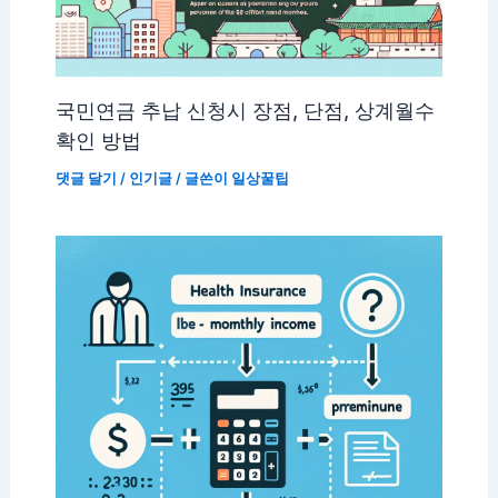
국민연금 추납 신청시 장점, 단점, 상계월수
확인 방법
댓글 달기
/
인기글
/ 글쓴이
일상꿀팁