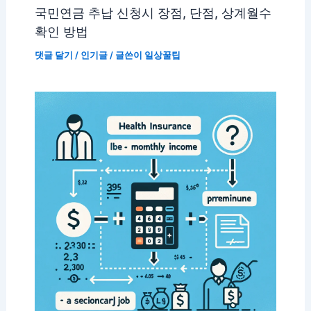
국민연금 추납 신청시 장점, 단점, 상계월수
확인 방법
댓글 달기
/
인기글
/ 글쓴이
일상꿀팁