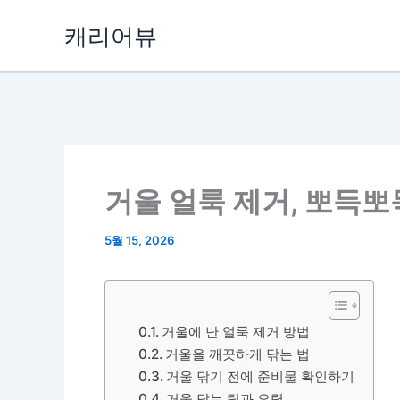
콘
캐리어뷰
텐
츠
로
건
너
뛰
기
거울 얼룩 제거, 뽀득뽀
5월 15, 2026
거울에 난 얼룩 제거 방법
거울을 깨끗하게 닦는 법
거울 닦기 전에 준비물 확인하기
거울 닦는 팁과 요령