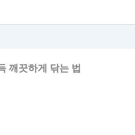
득 깨끗하게 닦는 법