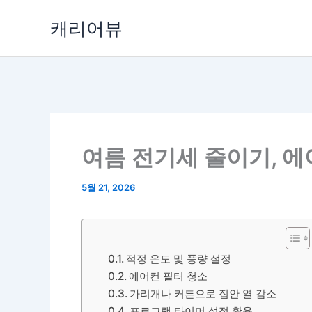
콘
캐리어뷰
텐
츠
로
건
너
뛰
기
여름 전기세 줄이기, 
5월 21, 2026
적정 온도 및 풍량 설정
에어컨 필터 청소
가리개나 커튼으로 집안 열 감소
프로그램 타이머 설정 활용