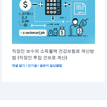
직장인 보수외 소득월액 건강보험료 계산방
법 (직장인 투잡 건보료 계산)
댓글 달기
/
인기글
/ 글쓴이
일상꿀팁