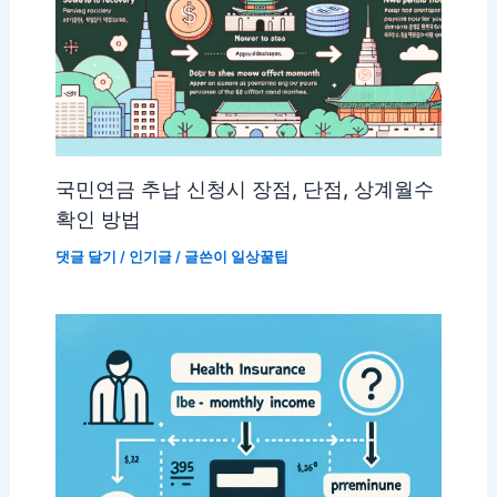
국민연금 추납 신청시 장점, 단점, 상계월수
확인 방법
댓글 달기
/
인기글
/ 글쓴이
일상꿀팁