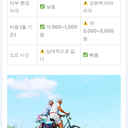
피부·환경
성분에 따라
낮음
자극
자극
약
비용 (월 기
약 500~1,000
3,000~5,000
준)
원
원
상대적으로 길
소요 시간
빠름
다