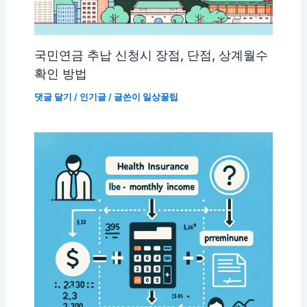
국민연금 추납 신청시 장점, 단점, 상계월수
확인 방법
댓글 달기
/
인기글
/ 글쓴이
일상꿀팁