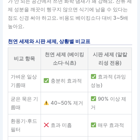
가 안 되는 공간에서 쓰면 화학 냄새가 꽤 강해요. 잔류 세
제 성분을 깨끗이 헹구지 않으면 식기에 남을 수 있다는
점도 신경 써야 하고요. 비용도 베이킹소다 대비 3~5배
높아요.
천연 세제와 시판 세제, 상황별 비교표
천연 세제 (베이킹
시판 세제 (알칼
비교 항목
소다·식초)
리성 전용)
가벼운 일상
효과적 (과잉
충분히 효과적
기름때
성능)
굳은 묵은 기
90% 이상 제
40~50% 제거
름때
거
환풍기·후드
효과 미흡
매우 효과적
필터