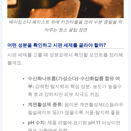
베이킹소다 페이스트 위에 키친타월을 얹어 수분 증발을 막
아주는 청소 꿀팁 장면
어떤 성분을 확인하고 시판 세제를 골라야 할까?
시판 세제를 고를 때 성분표에서 확인할 포인트를 정리해
볼게요.
수산화나트륨(가성소다)·수산화칼륨 함유 여
부:
강력한 탈지력의 핵심 성분. 농도가 높을수
록 효과 강하지만 피부 자극도 커짐
계면활성제 종류:
음이온 계면활성제(소듐라우
릴설페이트 등)가 많을수록 거품·탈지력 좋음
pH 수치:
제품 라벨에 표기된 pH 11 이상이면
묵은 기름때에 적합