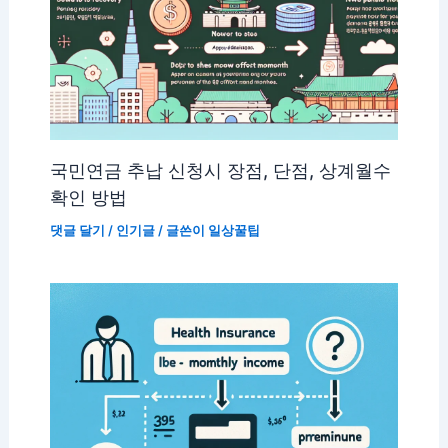
국민연금 추납 신청시 장점, 단점, 상계월수
확인 방법
댓글 달기
/
인기글
/ 글쓴이
일상꿀팁