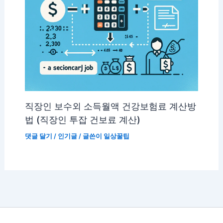
직장인 보수외 소득월액 건강보험료 계산방
법 (직장인 투잡 건보료 계산)
댓글 달기
/
인기글
/ 글쓴이
일상꿀팁