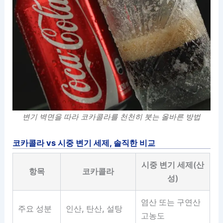
변기 벽면을 따라 코카콜라를 천천히 붓는 올바른 방법
코카콜라 vs 시중 변기 세제, 솔직한 비교
시중 변기 세제(산
항목
코카콜라
성)
염산 또는 구연산
주요 성분
인산, 탄산, 설탕
고농도