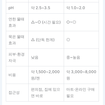
pH
약 2.5~3.5
약 1.0~2.0
연한 물때
△~○ (시간 필요)
○~◎
효과
묵은 물때
△ (단독 한계)
◎
효과
피부·환경
낮음
중~높음
자극
약 1,500~2,000
약 3,000~8,000
비용
원/캔
원
편의점, 집에 있으
마트·온라인 구매
접근성
면 바로
필요