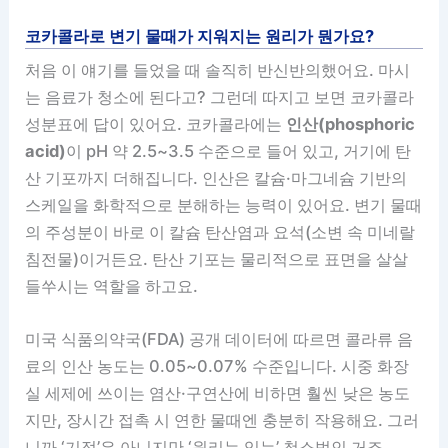
코카콜라로 변기 물때가 지워지는 원리가 뭔가요?
처음 이 얘기를 들었을 때 솔직히 반신반의했어요. 마시
는 음료가 청소에 된다고? 그런데 따지고 보면 코카콜라
성분표에 답이 있어요. 코카콜라에는
인산(phosphoric
acid)
이 pH 약 2.5~3.5 수준으로 들어 있고, 거기에 탄
산 기포까지 더해집니다. 인산은 칼슘·마그네슘 기반의
스케일을 화학적으로 분해하는 능력이 있어요. 변기 물때
의 주성분이 바로 이 칼슘 탄산염과 요석(소변 속 미네랄
침전물)이거든요. 탄산 기포는 물리적으로 표면을 살살
들쑤시는 역할을 하고요.
미국 식품의약국(FDA) 공개 데이터에 따르면 콜라류 음
료의 인산 농도는 0.05~0.07% 수준입니다. 시중 화장
실 세제에 쓰이는 염산·구연산에 비하면 훨씬 낮은 농도
지만, 장시간 접촉 시 연한 물때엔 충분히 작용해요. 그러
니까 ‘기적’은 아니지만 ‘원리는 있는’ 청소법인 거죠.