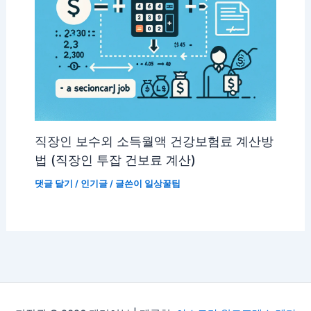
직장인 보수외 소득월액 건강보험료 계산방
법 (직장인 투잡 건보료 계산)
댓글 달기
/
인기글
/ 글쓴이
일상꿀팁