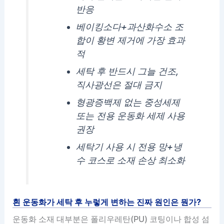
반응
베이킹소다+과산화수소 조
합이 황변 제거에 가장 효과
적
세탁 후 반드시 그늘 건조,
직사광선은 절대 금지
형광증백제 없는 중성세제
또는 전용 운동화 세제 사용
권장
세탁기 사용 시 전용 망+냉
수 코스로 소재 손상 최소화
흰 운동화가 세탁 후 누렇게 변하는 진짜 원인은 뭔가?
운동화 소재 대부분은 폴리우레탄(PU) 코팅이나 합성 섬