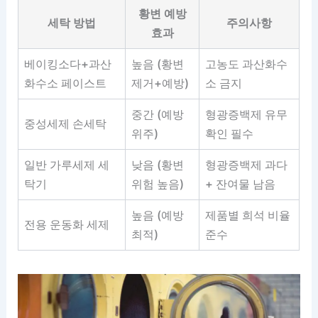
황변 예방
세탁 방법
주의사항
효과
베이킹소다+과산
높음 (황변
고농도 과산화수
화수소 페이스트
제거+예방)
소 금지
중간 (예방
형광증백제 유무
중성세제 손세탁
위주)
확인 필수
일반 가루세제 세
낮음 (황변
형광증백제 과다
탁기
위험 높음)
+ 잔여물 남음
높음 (예방
제품별 희석 비율
전용 운동화 세제
최적)
준수