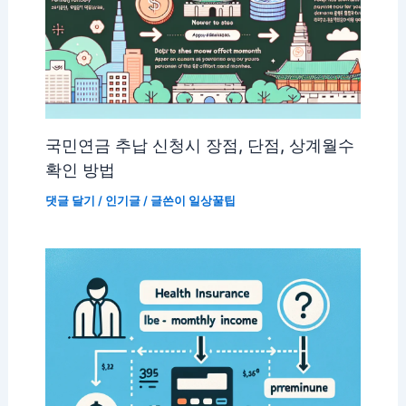
국민연금 추납 신청시 장점, 단점, 상계월수
확인 방법
댓글 달기
/
인기글
/ 글쓴이
일상꿀팁