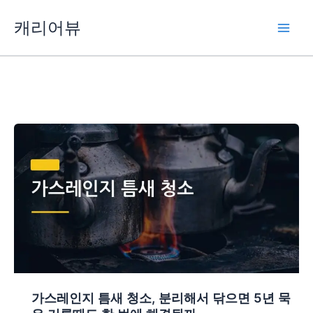
콘
캐리어뷰
텐
츠
로
건
너
뛰
기
가스레인지 틈새 청소, 분리해서 닦으면 5년 묵