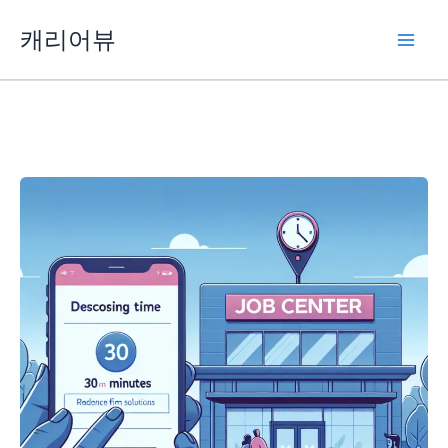
콘
캐리어뷰
텐
츠
로
건
너
뛰
기