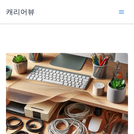
콘
캐리어뷰
텐
츠
로
건
너
뛰
기