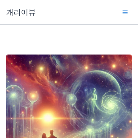
콘
캐리어뷰
텐
츠
로
건
너
뛰
기