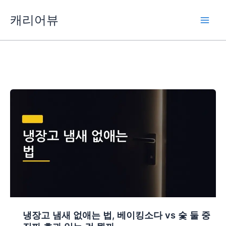
콘
캐리어뷰
텐
츠
로
건
너
뛰
기
냉장고 냄새 없애는 법, 베이킹소다 vs 숯 둘 중