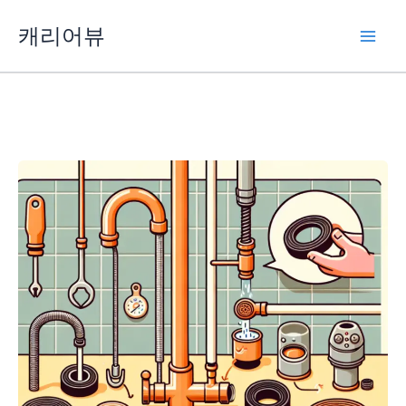
콘
캐리어뷰
텐
츠
로
건
너
뛰
기