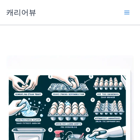
콘
캐리어뷰
텐
츠
로
건
너
뛰
기