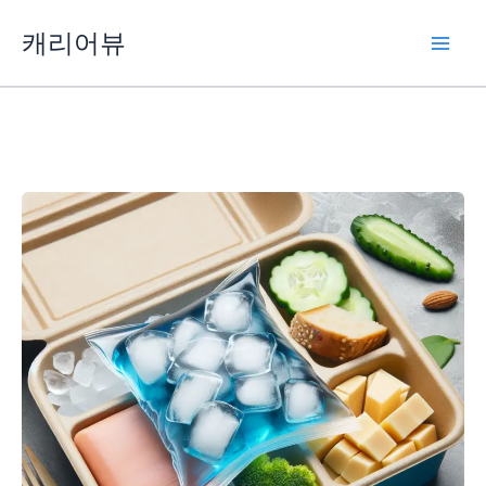
콘
캐리어뷰
텐
츠
로
건
너
뛰
기