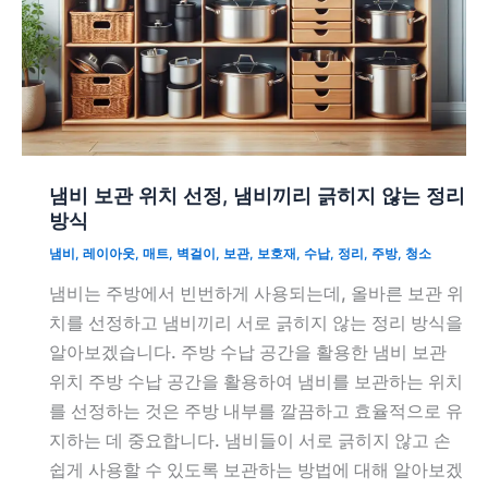
냄비 보관 위치 선정, 냄비끼리 긁히지 않는 정리
방식
냄비
,
레이아웃
,
매트
,
벽걸이
,
보관
,
보호재
,
수납
,
정리
,
주방
,
청소
냄비는 주방에서 빈번하게 사용되는데, 올바른 보관 위
치를 선정하고 냄비끼리 서로 긁히지 않는 정리 방식을
알아보겠습니다. 주방 수납 공간을 활용한 냄비 보관
위치 주방 수납 공간을 활용하여 냄비를 보관하는 위치
를 선정하는 것은 주방 내부를 깔끔하고 효율적으로 유
지하는 데 중요합니다. 냄비들이 서로 긁히지 않고 손
쉽게 사용할 수 있도록 보관하는 방법에 대해 알아보겠