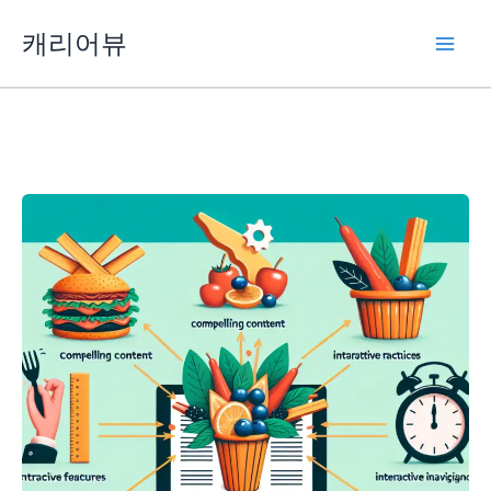
콘
캐리어뷰
텐
츠
로
건
너
뛰
기