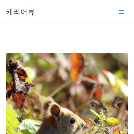
콘
캐리어뷰
텐
츠
로
건
너
뛰
기