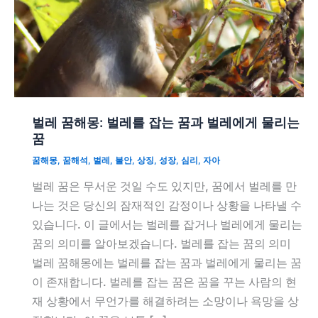
벌레 꿈해몽: 벌레를 잡는 꿈과 벌레에게 물리는
꿈
꿈해몽
,
꿈해석
,
벌레
,
불안
,
상징
,
성장
,
심리
,
자아
벌레 꿈은 무서운 것일 수도 있지만, 꿈에서 벌레를 만
나는 것은 당신의 잠재적인 감정이나 상황을 나타낼 수
있습니다. 이 글에서는 벌레를 잡거나 벌레에게 물리는
꿈의 의미를 알아보겠습니다. 벌레를 잡는 꿈의 의미
벌레 꿈해몽에는 벌레를 잡는 꿈과 벌레에게 물리는 꿈
이 존재합니다. 벌레를 잡는 꿈은 꿈을 꾸는 사람의 현
재 상황에서 무언가를 해결하려는 소망이나 욕망을 상