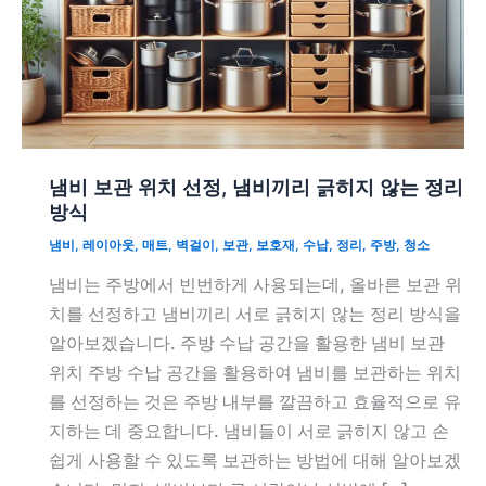
냄비 보관 위치 선정, 냄비끼리 긁히지 않는 정리
방식
냄비
,
레이아웃
,
매트
,
벽걸이
,
보관
,
보호재
,
수납
,
정리
,
주방
,
청소
냄비는 주방에서 빈번하게 사용되는데, 올바른 보관 위
치를 선정하고 냄비끼리 서로 긁히지 않는 정리 방식을
알아보겠습니다. 주방 수납 공간을 활용한 냄비 보관
위치 주방 수납 공간을 활용하여 냄비를 보관하는 위치
를 선정하는 것은 주방 내부를 깔끔하고 효율적으로 유
지하는 데 중요합니다. 냄비들이 서로 긁히지 않고 손
쉽게 사용할 수 있도록 보관하는 방법에 대해 알아보겠