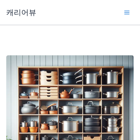
콘
캐리어뷰
텐
츠
로
건
너
뛰
기