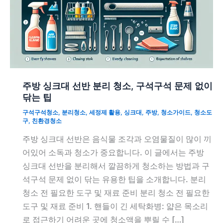
주방 싱크대 선반 분리 청소, 구석구석 문제 없이
닦는 팁
구석구석청소
,
분리청소
,
세정제 활용
,
싱크대
,
주방
,
청소가이드
,
청소도
구
,
친환경청소
주방 싱크대 선반은 음식물 조각과 오염물질이 많이 끼
어있어 소독과 청소가 중요합니다. 이 글에서는 주방
싱크대 선반을 분리해서 깔끔하게 청소하는 방법과 구
석구석 문제 없이 닦는 유용한 팁을 소개합니다. 분리
청소 전 필요한 도구 및 재료 준비 분리 청소 전 필요한
도구 및 재료 준비 1. 핸들이 긴 세탁화병: 얇은 목소리
로 접근하기 어려운 곳에 청소액을 뿌릴 수 […]