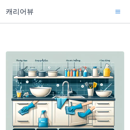
콘
캐리어뷰
텐
츠
로
건
너
뛰
기