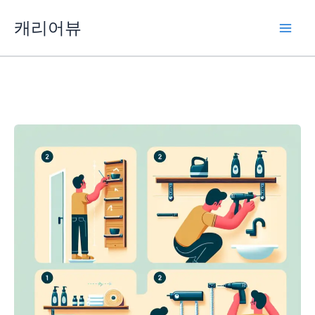
콘
캐리어뷰
텐
츠
로
건
너
뛰
기