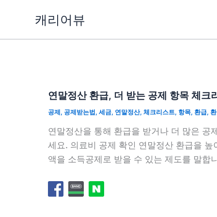
콘
캐리어뷰
텐
츠
로
건
너
뛰
연말정산 환급, 더 받는 공제 항목 체크
기
공제
,
공제받는법
,
세금
,
연말정산
,
체크리스트
,
항목
,
환급
,
환
연말정산을 통해 환급을 받거나 더 많은 공제
세요. 의료비 공제 확인 연말정산 환급을 높
액을 소득공제로 받을 수 있는 제도를 말합니다