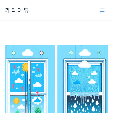
콘
캐리어뷰
텐
츠
로
건
너
뛰
기