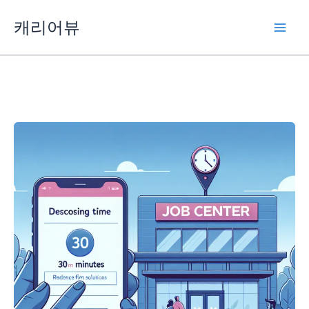
콘
캐리어뷰
텐
츠
로
건
너
뛰
기