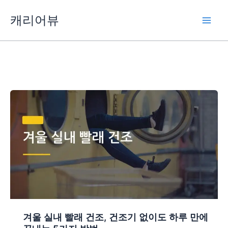
콘
캐리어뷰
텐
츠
로
건
너
뛰
기
겨울 실내 빨래 건조, 건조기 없이도 하루 만에