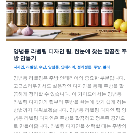
양념통 라벨링 디자인 팁, 한눈에 찾는 깔끔한 주
방 만들기
디자인
,
라벨링
,
수납
,
양념통
,
인테리어
,
정리정돈
,
주방
,
컬러
양념통 라벨링은 주방 인테리어의 중요한 부분입니다.
고급스러우면서도 실용적인 디자인을 통해 주방을 깔
끔하게 정리할 수 있습니다. 이 가이드에서는 양념통
라벨링 디자인의 팁부터 주방을 한눈에 찾기 쉽게 하는
방법까지 다뤄보겠습니다. 양념통 라벨링 디자인 팁 양
념통 라벨링 디자인은 주방을 깔끔하고 정돈된 공간으
로 만들어줍니다. 라벨링 디자인을 선택할 때는 주방의