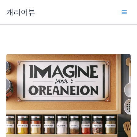
콘
캐리어뷰
텐
츠
로
건
너
뛰
기