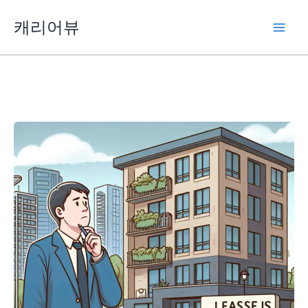
콘
캐리어뷰
텐
츠
로
건
너
뛰
기