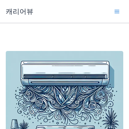
콘
캐리어뷰
텐
츠
로
건
너
뛰
기