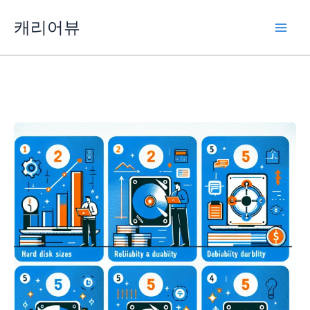
콘
캐리어뷰
텐
츠
로
건
너
뛰
기