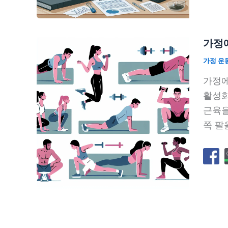
가정에
가정 운
가정에
활성화
근육을
쪽 팔