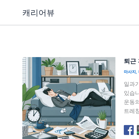
콘
캐리어뷰
텐
츠
로
건
너
뛰
퇴근 
기
마사지
,
일과가
있습니
운동의
트레칭