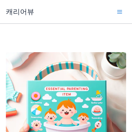
콘
캐리어뷰
텐
츠
로
건
너
뛰
기