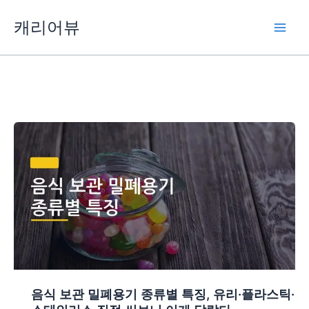
콘
캐리어뷰
텐
츠
로
건
너
뛰
기
음식 보관 밀폐용기 종류별 특징, 유리·플라스틱·