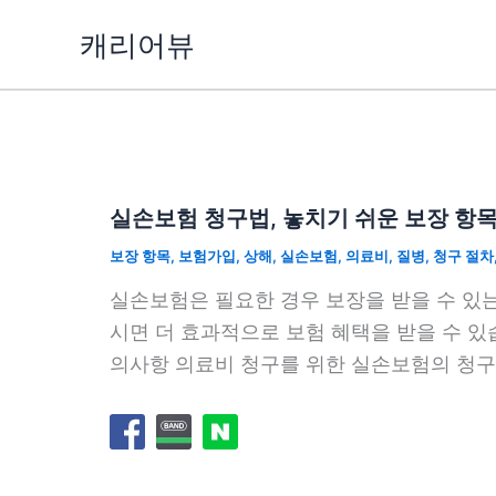
콘
캐리어뷰
텐
츠
로
건
너
뛰
실손보험 청구법, 놓치기 쉬운 보장 항목
기
보장 항목
,
보험가입
,
상해
,
실손보험
,
의료비
,
질병
,
청구 절차
실손보험은 필요한 경우 보장을 받을 수 있는
시면 더 효과적으로 보험 혜택을 받을 수 있
의사항 의료비 청구를 위한 실손보험의 청구법