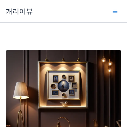
콘
캐리어뷰
텐
츠
로
건
너
뛰
기