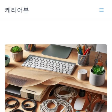
콘
캐리어뷰
텐
츠
로
건
너
뛰
기