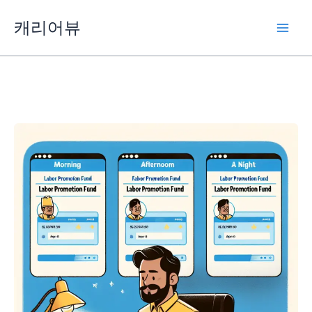
콘
캐리어뷰
텐
츠
로
건
너
뛰
기