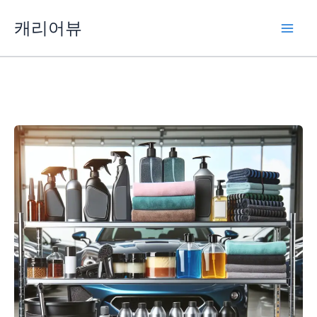
콘
캐리어뷰
텐
츠
로
건
너
뛰
기