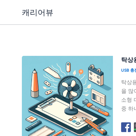
콘
캐리어뷰
텐
츠
로
건
너
뛰
탁상용
기
USB 충
탁상용
을 많
소형 
중 하