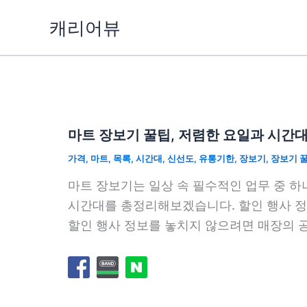
콘
캐리어뷰
텐
츠
로
건
너
뛰
마트 장보기 꿀팁, 저렴한 요일과 시간
기
가격
,
마트
,
목록
,
시간대
,
신선도
,
유통기한
,
장보기
,
장보기 
마트 장보기는 일상 속 필수적인 업무 중 하
시간대를 총정리해보겠습니다. 할인 행사 정
할인 행사 정보를 놓치지 않으려면 매장의 공