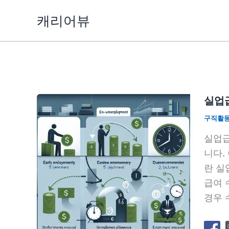
콘
캐리어뷰
텐
츠
로
건
너
뛰
실업
기
구직활
실업급
니다.
란 실
급여 
경우 