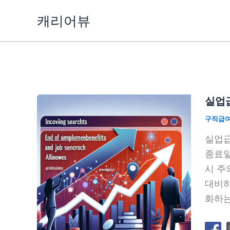
콘
캐리어뷰
텐
츠
로
건
너
뛰
실업
기
구직급
실업급
종료일
시 주
대비하
화하는