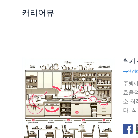
콘
캐리어뷰
텐
츠
로
건
너
뛰
식기 
기
동선 정
주방에
효율적
소 최
다. 