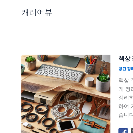
콘
캐리어뷰
텐
츠
로
건
너
뛰
책상 
기
공간 정
책상 
게 정
정리하
하여 
습니다