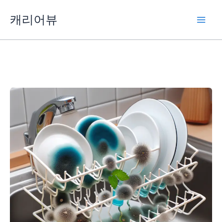
콘
캐리어뷰
텐
츠
로
건
너
뛰
기