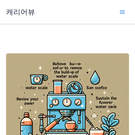
콘
캐리어뷰
텐
츠
로
건
너
뛰
기