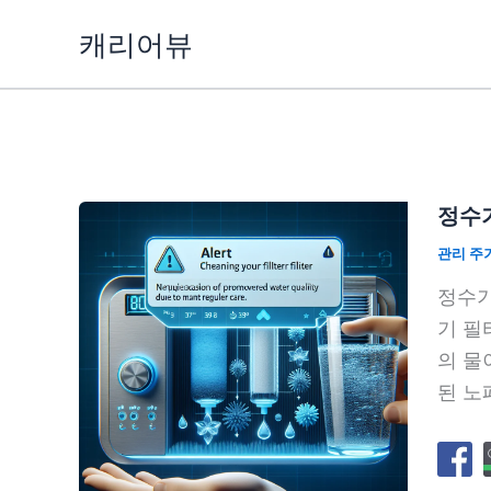
콘
캐리어뷰
텐
츠
로
건
너
뛰
정수기
기
관리 주
정수기
기 필
의 물
된 노