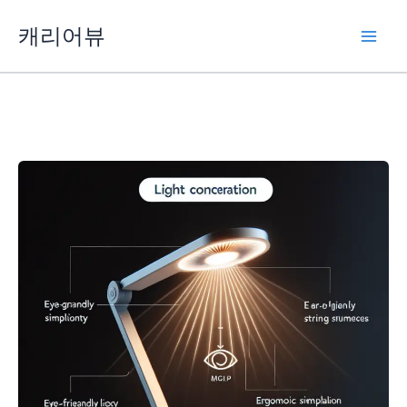
콘
캐리어뷰
텐
츠
로
건
너
뛰
기