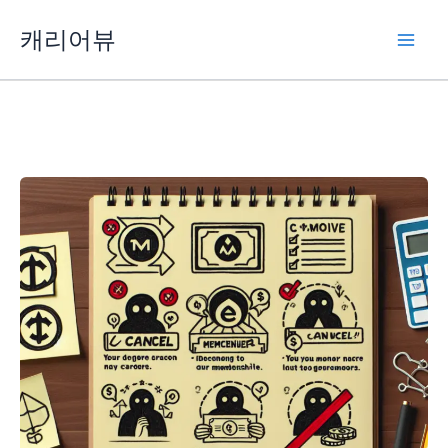
콘
캐리어뷰
텐
츠
로
건
너
뛰
기