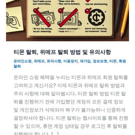
티몬 탈퇴, 위메프 탈퇴 방법 및 유의사항
온라인쇼핑
,
위메프
,
유의사항
,
이용정지
,
재가입
,
정보보호
,
티몬
,
회원
탈퇴
온라인 쇼핑 혜택을 누리는 티몬과 위메프 회원 탈퇴를
고려하고 계신가요? 이제 티몬과 위메프 탈퇴 방법과
주의 사항에 대해 알아봅시다. 티몬 탈퇴 방법 티몬 탈
퇴를 진행하기 전에 가입했던 계정의 모든 결제 정보
및 개인정보가 삭제되어 복구가 불가능하니 신중하게
결정하셔야 합니다. 티몬 탈퇴는 웹사이트를 통해 진행
할 수 있으며, 휴면 계정 상태일 경우 로그인 후 탈퇴를
진행해야 합니다. […]